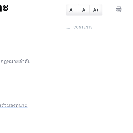
ละ
A-
A
A+
CONTENTS
ละกฎหมายลำดับ
รร่วมลงทุนระ