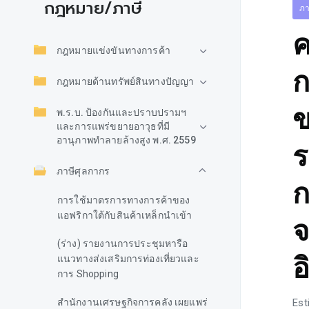
กฎหมาย/ภาษี
ภา
ค
กฎหมายแข่งขันทางการค้า
ก
กฎหมายด้านทรัพย์สินทางปัญญา
ข
พ.ร.บ. ป้องกันและปราบปรามฯ
และการแพร่ขยายอาวุธที่มี
อานุภาพทำลายล้างสูง พ.ศ. 2559
ร
ภาษีศุลกากร
ก
การใช้มาตรการทางการค้าของ
แอฟริกาใต้กับสินค้าเหล็กนำเข้า
จ
(ร่าง) รายงานการประชุมหารือ
อ
แนวทางส่งเสริมการท่องเที่ยวและ
การ Shopping
สำนักงานเศรษฐกิจการคลัง เผยแพร่
Est