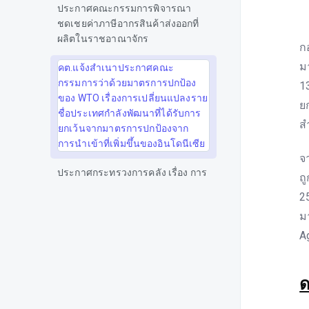
ประกาศคณะกรรมการพิจารณา
ชดเชยค่าภาษีอากรสินค้าส่งออกที่
ผลิตในราชอาณาจักร
ก
ม
คต.แจ้งสำเนาประกาศคณะ
กรรมการว่าด้วยมาตรการปกป้อง
1
ของ WTO เรื่องการเปลี่ยนแปลงราย
ย
ชื่อประเทศกำลังพัฒนาที่ได้รับการ
ส
ยกเว้นจากมาตรการปกป้องจาก
การนำเข้าที่เพิ่มขึ้นของอินโดนีเซีย
จ
ประกาศกระทรวงการคลัง เรื่อง การ
ถ
ยกเว้นอากรศุลกากรสำหรับ
2
เครื่องจักรกลการเกษตร
ม
ภาษีสรรพสามิต
A
ข้อมูลด้านการคุ้มครองผู้บริโภค
(สคบ.)
ด