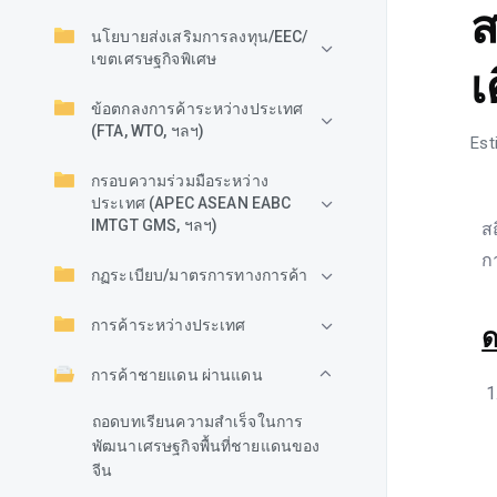
ส
นโยบายส่งเสริมการลงทุน/EEC/
เขตเศรษฐกิจพิเศษ
เ
ข้อตกลงการค้าระหว่างประเทศ
(FTA, WTO, ฯลฯ)
Est
กรอบความร่วมมือระหว่าง
ประเทศ (APEC ASEAN EABC
IMTGT GMS, ฯลฯ)
ส
ก
กฏระเบียบ/มาตรการทางการค้า
การค้าระหว่างประเทศ
ด
การค้าชายแดน ผ่านแดน
ถอดบทเรียนความสำเร็จในการ
พัฒนาเศรษฐกิจพื้นที่ชายแดนของ
จีน