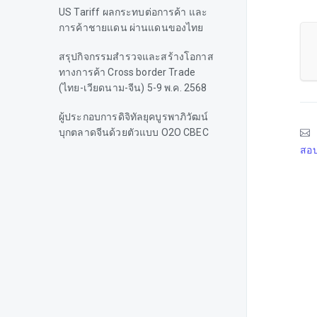
US Tariff ผลกระทบต่อการค้า และ
การค้าชายแดน ผ่านแดนของไทย
สรุปกิจกรรมสำรวจและสร้างโอกาส
ทางการค้า Cross border Trade
(ไทย-เวียดนาม-จีน) 5-9 พ.ค. 2568
ผู้ประกอบการดิจิทัลยุคบูรพาภิวัฒน์
บุกตลาดจีนด้วยตัวแบบ O2O CBEC
สอบ
ประกาศ ขยายเวลาเปิดด่านช่องสะ
งำ ศรีสะเกษ
ประกาศกระทรวงมหาดไทย เรื่อง จุด
ผ่านแดนถาวรสะพานมิตรภาพไทย
– กัมพูชา (หนองเอี่ยน – สตึงบท)
สรุปผลการลงพื้นที่ชายแดน
โดย คณะกรรมการการค้า
ชายแดนและผ่านแดน