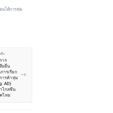
บโต้การทุ่ม
ดื่ม
ดการ
ียยื่น
นการเรียก
ารค้าทุ่ม
g: AD)
้าไกลซีน
ทศไทย