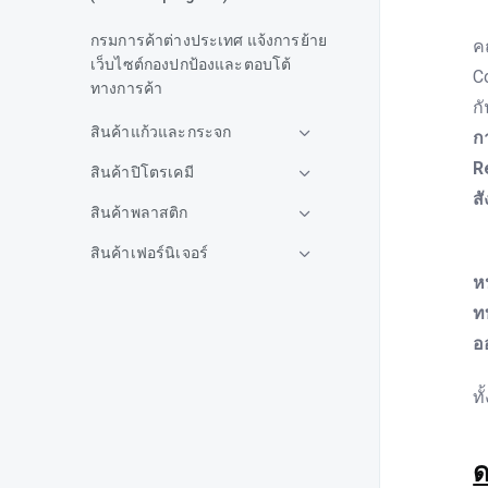
ด
กรมการค้าต่างประเทศ แจ้งการย้าย
ค
เว็บไซต์กองปกป้องและตอบโต้
C
ทางการค้า
ก
สินค้าแก้วและกระจก
ก
R
สินค้าปิโตรเคมี
ส
สินค้าพลาสติก
โ
สินค้าเฟอร์นิเจอร์
ห
สินค้ายาง
ท
สินค้าเหล็ก
อ
สินค้าอลูมิเนียม
ทั
สินค้าอาหารและเครื่องดื่ม
คต.แจ้งกรณีสหรัฐฯประกาศผล
ด
การทบทวนประจำปี AD สินค้า