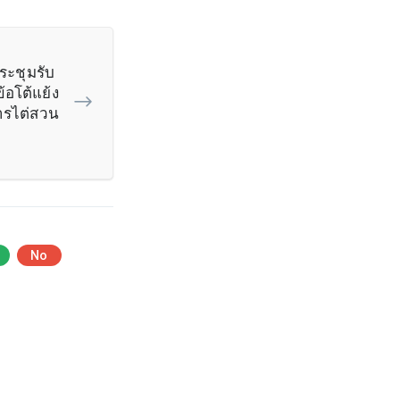
ประชุมรับ
้อโต้แย้ง
การไต่สวน
No