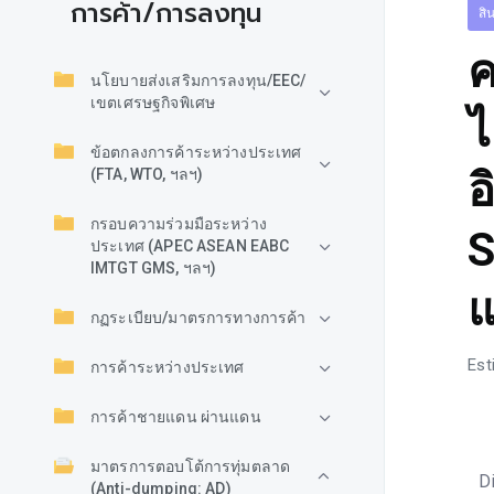
การค้า/การลงทุน
สิ
ค
นโยบายส่งเสริมการลงทุน/EEC/
เขตเศรษฐกิจพิเศษ
ไ
ข้อตกลงการค้าระหว่างประเทศ
อ
(FTA, WTO, ฯลฯ)
กรอบความร่วมมือระหว่าง
S
ประเทศ (APEC ASEAN EABC
IMTGT GMS, ฯลฯ)
แ
กฏระเบียบ/มาตรการทางการค้า
Est
การค้าระหว่างประเทศ
การค้าชายแดน ผ่านแดน
ก
มาตรการตอบโต้การทุ่มตลาด
D
(Anti-dumping: AD)