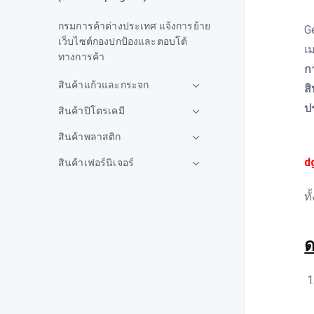
ก
กรมการค้าต่างประเทศ แจ้งการย้าย
G
เว็บไซต์กองปกป้องและตอบโต้
เ
ทางการค้า
ก
สินค้าแก้วและกระจก
ส
ป
สินค้าปิโตรเคมี
สินค้าพลาสติก
โ
d
สินค้าเฟอร์นิเจอร์
สินค้ายาง
ทั
สินค้าเหล็ก
คต.แจ้งกรณีสหรัฐฯประกาศแจ้ง
ด
เปิดโอกาสให้ผู้มีส่วนได้เสียยื่น
คำร้องขอทบทวนการเรียกเก็บ
อากร AD สินค้าลวดเหล็ก
แรงดึงดูดจากไทย