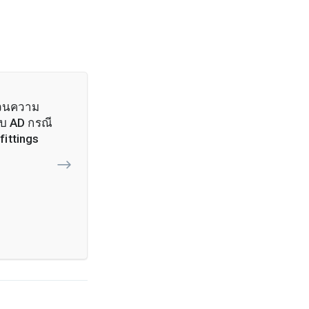
วนความ
ับ AD กรณี
fittings