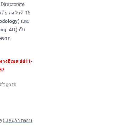
irectorate
ย ลงวันที่ 15
hodology) และ
g: AD) กับ
ิดจาก
างอีเมล dd11-
67
dft.go.th
ogy) และการตอบ