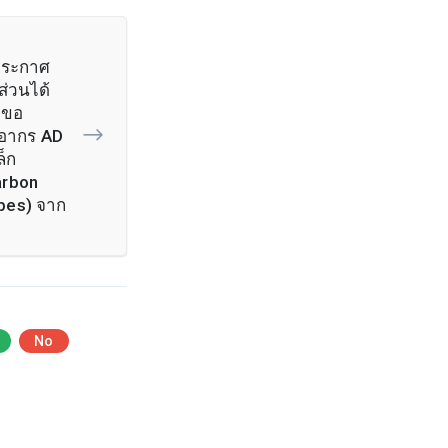
ประกาศ
ีส่วนได้
่อขอ
บอากร AD
ล็ก
arbon
bes) จาก
No