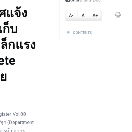
ศแจ้ง
A-
A
A+
ก็บ
CONTENTS
ล็กแรง
ete
ทย
ister Vol.88
รัฐฯ (Department
การเก็บอากร