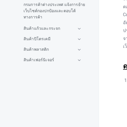
กรมการค้าต่างประเทศ แจ้งการย้าย
ต
เว็บไซต์กองปกป้องและตอบโต้
C
ทางการค้า
อ
สินค้าแก้วและกระจก
ป
จ
สินค้าปิโตรเคมี
เว
สินค้าพลาสติก
สินค้าเฟอร์นิเจอร์
ด
สินค้ายาง
สินค้าเหล็ก
คต.แจ้งกรณีสหรัฐฯประกาศแจ้ง
เปิดโอกาสให้ผู้มีส่วนได้เสียยื่น
คำร้องขอทบทวนการเรียกเก็บ
อากร AD สินค้าลวดเหล็ก
แรงดึงดูดจากไทย