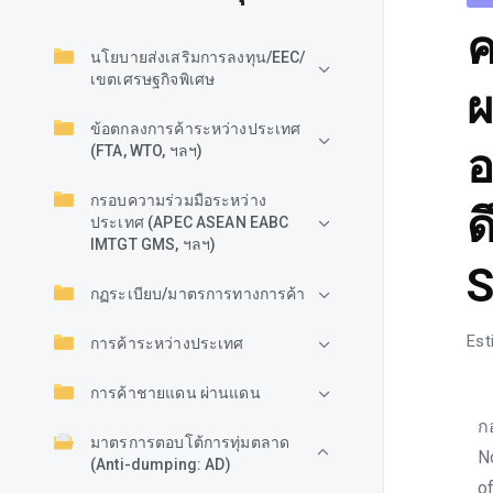
ค
นโยบายส่งเสริมการลงทุน/EEC/
เขตเศรษฐกิจพิเศษ
ผ
ข้อตกลงการค้าระหว่างประเทศ
อ
(FTA, WTO, ฯลฯ)
กรอบความร่วมมือระหว่าง
ด
ประเทศ (APEC ASEAN EABC
IMTGT GMS, ฯลฯ)
S
กฏระเบียบ/มาตรการทางการค้า
Est
การค้าระหว่างประเทศ
การค้าชายแดน ผ่านแดน
ก
มาตรการตอบโต้การทุ่มตลาด
N
(Anti-dumping: AD)
o