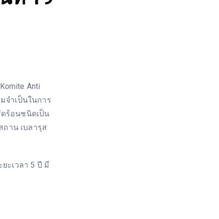
omite Anti
ามจำเป็นในการ
ีดร้อนชนิดเป็น
ัคสถาน เบลารุส
ะเวลา 5 ปี มี