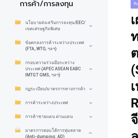
การค้า/การลงทุน
สิ
เ
นโยบายส่งเสริมการลงทุน/EEC/
เขตเศรษฐกิจพิเศษ
ท
ข้อตกลงการค้าระหว่างประเทศ
ต
(FTA, WTO, ฯลฯ)
กรอบความร่วมมือระหว่าง
(
ประเทศ (APEC ASEAN EABC
IMTGT GMS, ฯลฯ)
เ
กฏระเบียบ/มาตรการทางการค้า
R
การค้าระหว่างประเทศ
จ
การค้าชายแดน ผ่านแดน
มาตรการตอบโต้การทุ่มตลาด
ล
(Anti-dumping: AD)