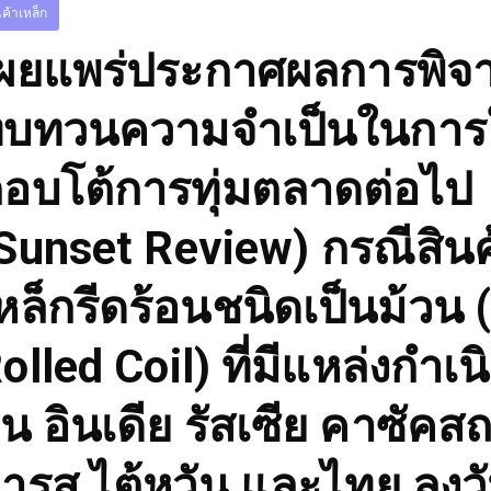
นค้าเหล็ก
ผยแพร่ประกาศผลการพิ
บทวนความจำเป็นในการใ
อบโต้การทุ่มตลาดต่อไป
Sunset Review) กรณีสินค
หล็กรีดร้อนชนิดเป็นม้วน 
olled Coil) ที่มีแหล่งกำเ
ีน อินเดีย รัสเซีย คาซัคส
ารุส ไต้หวัน และไทย ลงวั