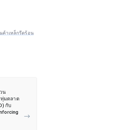
้าเหล็กรีดร้อน
สวน
ทุ่มตลาด
D) กับ
nforcing