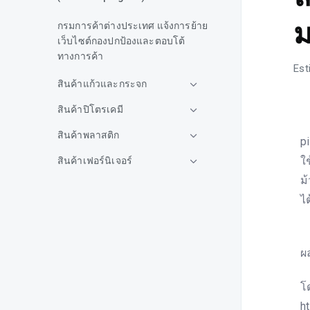
ม
กรมการค้าต่างประเทศ แจ้งการย้าย
เว็บไซต์กองปกป้องและตอบโต้
ทางการค้า
Est
สินค้าแก้วและกระจก
สินค้าปิโตรเคมี
ก
สินค้าพลาสติก
p
ใ
สินค้าเฟอร์นิเจอร์
ม
สินค้ายาง
ไ
สินค้าเหล็ก
โ
คต.แจ้งกรณีสหรัฐฯประกาศแจ้ง
ผ
เปิดโอกาสให้ผู้มีส่วนได้เสียยื่น
คำร้องขอทบทวนการเรียกเก็บ
อากร AD สินค้าลวดเหล็ก
โ
แรงดึงดูดจากไทย
h