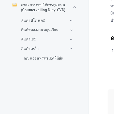
มาตรการตอบโต้การอุดหนุน
ท
(Countervailing Duty: CVD)
C
ป
สินค้าปิโตรเคมี
สินค้าพลังงานหมุนเวียน
ด
สินค้าเคมี
สินค้าเหล็ก
คต. แจ้ง สหรัฐฯ เปิดให้ยื่น
คำร้องขอทบทวนการเรียกเก็บ
อากรตอบโต้การอุดหนุน ประจำ
ปี สินค้าเหล็กแผ่นรีดร้อนจาก
ไทย
แจ้งได้รับคำขอให้เปิดทบทวน
เพื่อต่ออายุมาตรการตอบโต้การ
อุดหนุน (Countervailing Duty:
CVD) สินค้า Continuous Cast
Copper Wire Rods