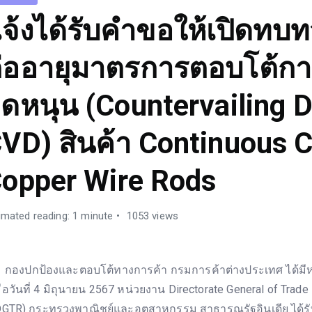
จ้งได้รับคำขอให้เปิดทบท
่ออายุมาตรการตอบโต้กา
ุดหนุน (Countervailing D
VD) สินค้า Continuous 
opper Wire Rods
imated reading: 1 minute
1053 views
องปกป้องและตอบโต้ทางการค้า กรมการค้าต่างประเทศ ได้มีหนั
มื่อวันที่ 4 มิถุนายน 2567 หน่วยงาน Directorate General of Trad
DGTR) กระทรวงพาณิชย์และอุตสาหกรรม สาธารณรัฐอินเดีย ได้รั