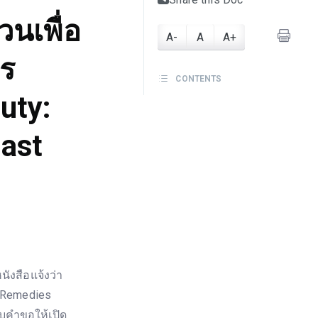
วนเพื่อ
A-
A
A+
ร
CONTENTS
uty:
Cast
งสือแจ้งว่า
e Remedies
บคำขอให้เปิด