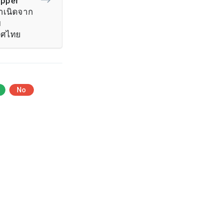
opper
กำเนิดจาก
ย
ทศไทย
No