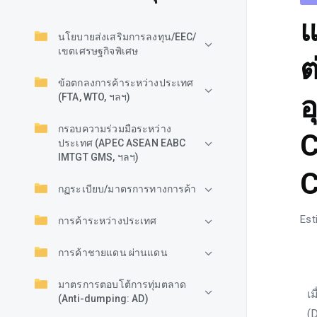
แ
นโยบายส่งเสริมการลงทุน/EEC/
เขตเศรษฐกิจพิเศษ
ต
ข้อตกลงการค้าระหว่างประเทศ
อ
(FTA, WTO, ฯลฯ)
กรอบความร่วมมือระหว่าง
C
ประเทศ (APEC ASEAN EABC
IMTGT GMS, ฯลฯ)
C
กฏระเบียบ/มาตรการทางการค้า
Est
การค้าระหว่างประเทศ
การค้าชายแดน ผ่านแดน
ก
มาตรการตอบโต้การทุ่มตลาด
เ
(Anti-dumping: AD)
(