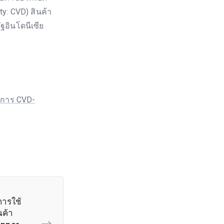
y: CVD) สินค้า
ฐอินโดนีเซีย
รการ CVD-
ารใช้
นค้า