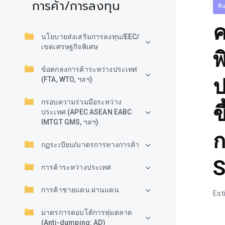
การค้า/การลงทุน
สิ
ค
นโยบายส่งเสริมการลงทุน/EEC/
เขตเศรษฐกิจพิเศษ
พ
ข้อตกลงการค้าระหว่างประเทศ
ป
(FTA, WTO, ฯลฯ)
กรอบความร่วมมือระหว่าง
ข
ประเทศ (APEC ASEAN EABC
IMTGT GMS, ฯลฯ)
ก
กฏระเบียบ/มาตรการทางการค้า
S
การค้าระหว่างประเทศ
การค้าชายแดน ผ่านแดน
Est
มาตรการตอบโต้การทุ่มตลาด
(Anti-dumping: AD)