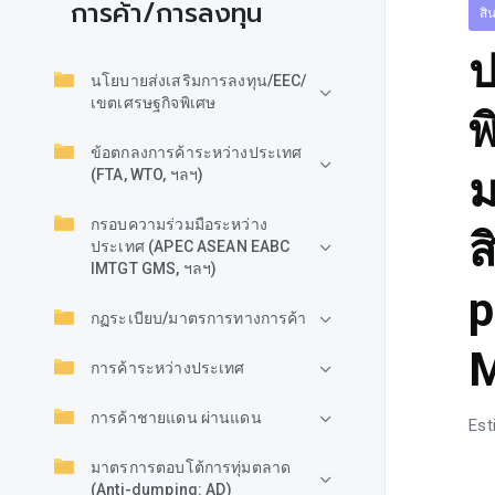
การค้า/การลงทุน
สิ
ป
นโยบายส่งเสริมการลงทุน/EEC/
เขตเศรษฐกิจพิเศษ
พ
ข้อตกลงการค้าระหว่างประเทศ
ม
(FTA, WTO, ฯลฯ)
กรอบความร่วมมือระหว่าง
ส
ประเทศ (APEC ASEAN EABC
IMTGT GMS, ฯลฯ)
p
กฏระเบียบ/มาตรการทางการค้า
M
การค้าระหว่างประเทศ
การค้าชายแดน ผ่านแดน
Est
มาตรการตอบโต้การทุ่มตลาด
(Anti-dumping: AD)