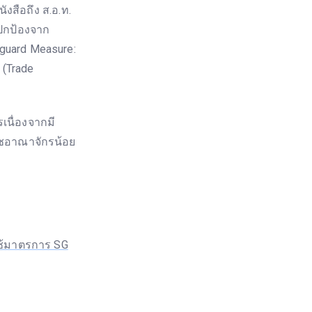
สือถึง ส.อ.ท.
ปกป้องจาก
feguard Measure:
 (Trade
นื่องจากมี
าชอาณาจักรน้อย
ช้มาตรการ SG