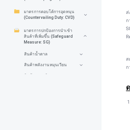
ก
มาตรการตอบโต้การอุดหนุน
ส
(Countervailing Duty: CVD)
ก
S
มาตรการปกป้องการนำเข้า
สินค้าที่เพิ่มขึ้น (Safeguard
R
Measure: SG)
โ
สินค้าน้ำตาล
ส
สินค้าพลังงานหมุนเวียน
ก
สินค้าพลาสติก
ด
สินค้าไฟฟ้าและอิเล็กทรอนิกส์
สินค้าเยื่อและกระดาษ
สินค้าเหล็ก
คต.แจ้งกรณีเวียดนามประกาศ
จัดประชุมรับฟังความคิดเห็น