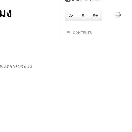
มง
A-
A
A+
CONTENTS
กำหนดการประมง