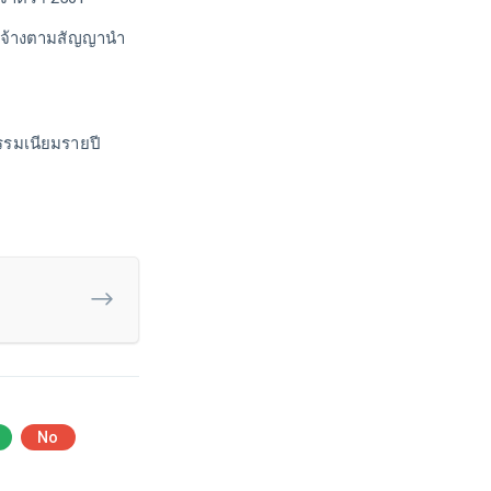
ยจ้างตามสัญญานำ
รรมเนียมรายปี
No