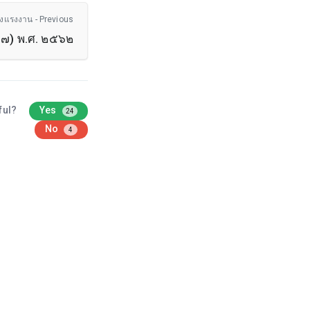
องแรงงาน - Previous
่ ๗) พ.ศ. ๒๕๖๒
ful?
Yes
24
No
4