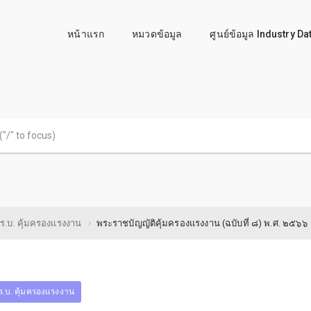
หน้าแรก
หมวดข้อมูล
ศูนย์ข้อมูล Industry D
ร.บ. คุ้มครองแรงงาน
พระราชบัญญัติคุ้มครองแรงงาน (ฉบับที่ ๘) พ.ศ. ๒๕๖๖
ร.บ. คุ้มครองแรงงาน