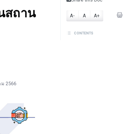
ในสถาน
A-
A
A+
CONTENTS
คม 2566