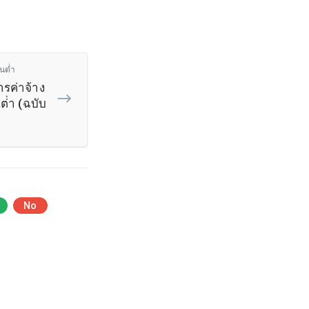
้นต่ำ
ค่าจ้าง
นต่่า (ฉบับ
No