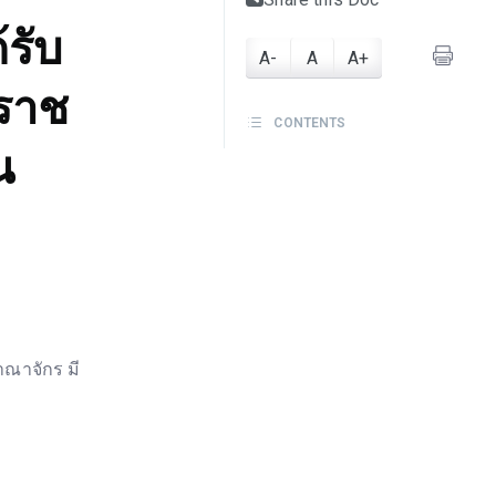
้รับ
A-
A
A+
วราช
CONTENTS
น
าณาจักร มี