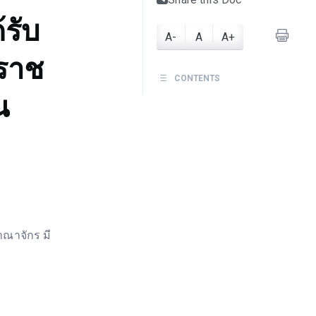
้รับ
A-
A
A+
วราช
CONTENTS
น
าณาจักร มี