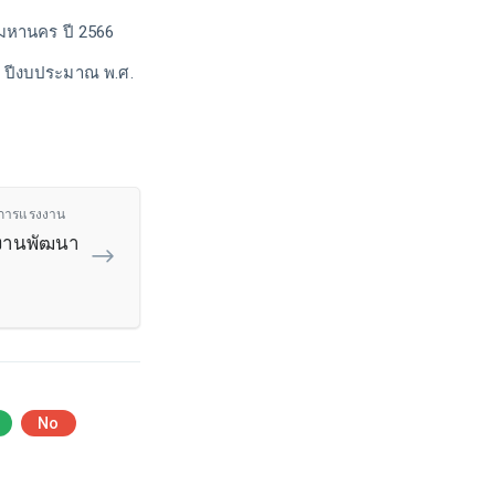
มหานคร ปี 2566
ย ปีงบประมาณ พ.ศ.
งการแรงงาน
นงานพัฒนา
No