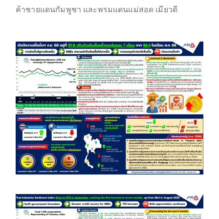
ค้าชายแดนกัมพูชา และพรมแดนแม่สอด เมียวดี