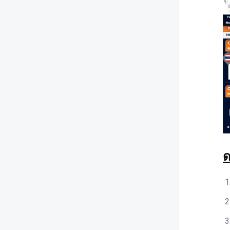
สรุปภาวะเศรษฐกิจไทย โดย กกร.
ภาวะอุตสาหกรรมไทย โดย สศอ.
สถานการณ์เศรษฐกิจไทย โดย
ธปท.
ภาวะเศรษฐกิจการค้าไทย โดย
สนค.
แนวโน้มเศรษฐกิจไทย โดย สศช.
FTI Knowledge Sharing
ด
ข้อมูลเศรษฐกิจและแนวทางการ
พัฒนาอุตสาหกรรม รายจังหวัด
แนวโน้มอุตสาหกรรมไทย
Global Issue