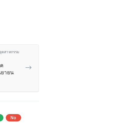
าคอุตสาหกรรม
าค
ันยายน
No