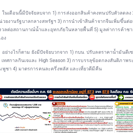
นเดือนนี้มีปัจจัยลบจาก 1) การส่งออกสินค้าคงทนปรับตัวลดลง 
น่วยงานรัฐบาลกลางสหรัฐฯ 3) การนำเข้าสินค้าจากจีนเพิ่มขึ้นต่อเ
ังวลต่อสถานกาณ์น้ำและอุทกภัยในหลายพื้นที่ 5) มูลค่าการค้าช
ื่อง
ย่างไรก็ตาม ยังมีปัจจัยบวกจาก 1) กบน. ปรับลดราคาน้ำมันดีเ
) เทศกาลกินเจและ High Season 3) การบรรลุข้อตกลงสันติภาพร
ัมพูชา 4) มาตรการคนละครึ่งพลัส และเที่ยวดีมีคืน