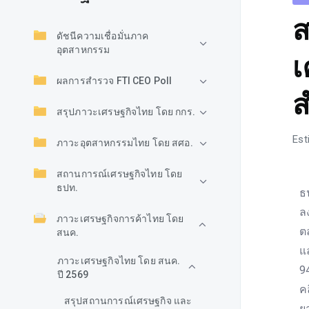
ส
ดัชนีความเชื่อมั่นภาค
อุตสาหกรรม
เ
ผลการสำรวจ FTI CEO Poll
ส
สรุปภาวะเศรษฐกิจไทย โดย กกร.
Est
ภาวะอุตสาหกรรมไทย โดย สศอ.
สถานการณ์เศรษฐกิจไทย โดย
ธปท.
ธ
ล
ภาวะเศรษฐกิจการค้าไทย โดย
ต
สนค.
แ
ภาวะเศรษฐกิจไทย โดย สนค.
9
ปี 2569
ค
สรุปสถานการณ์เศรษฐกิจ และ
ย