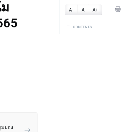
้ม
A-
A
A+
565
CONTENTS
มุมมอง