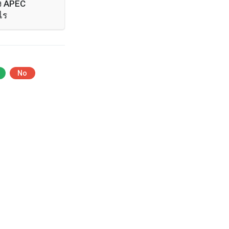
ง APEC
ไร
No