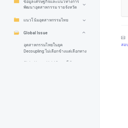
ข้อมูลเศรษฐกิจและแนวทางการ
พัฒนาอุตสาหกรรม รายจังหวัด
แนวโน้มอุตสาหกรรมไทย
Global Issue
สอบ
อุตสาหกรรมไทยในยุค
Decoupling:ไม่เลือกข้างแต่เลือกทาง
Global Issue Vol.12 แนวโน้ม
นโยบายภายใต้รัฐบาลชุดใหม่ใต้ห
วันปี 2567
Global Issue Vol.11 ปัจจัยที่ส่งผลก
ระทบต่อเศรษฐกิจโลกปี 2567
Global Issue Vol.10 สถานการณ์
ความขัดแย้งในพื้นที่ทะเลแดง และ
ช่องแคบบับ-อัลมันดับ