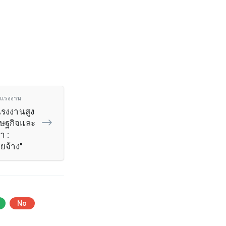
เเรงงาน
รงงานสูง
รษฐกิจและ
า :
ายจ้าง"
No