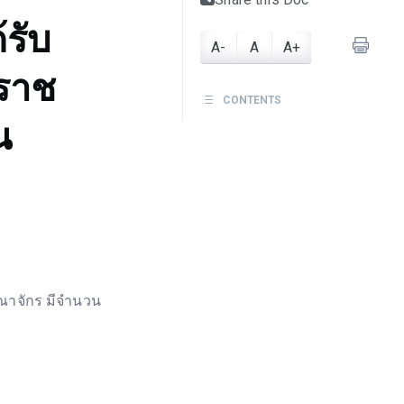
้รับ
A-
A
A+
วราช
CONTENTS
น
าณาจักร มีจำนวน