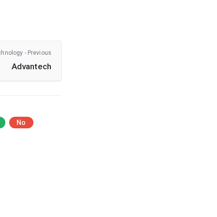
chnology - Previous
Advantech
No