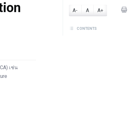
tion
A-
A
A+
CONTENTS
CA) เช่น
ture