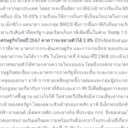
rump 2.0 จะไม่จำกัดเฉพาะสินค้าจากจีนเท่านั้น แต่จะเป็นการเก็บ
ินค้าจากทุกประเทศ โดยอาจจะขึ้นอัตราภาษีนำเข้าจากจีนเป็น 
ทศอื่นๆ เป็น 10-20% รวมถึงจะใช้การเก็บภาษีเป็นนโยบายในการต่
ช่น เม็กซิโก แคนาดา และกลุ่ม BRICS ซึ่งการขึ้นภาษีกับจีนอาจเกิด
ฉพาะกับสินค้าที่สหรัฐฯ เคยเรียกเก็บภาษีเพิ่มขึ้นในช่วง Trump 1.0
 เศรษฐกิจไทยปี 2567 คาดว่าจะขยายตัวได้ 2.8%
มีปัจจัยสนับสนุน
ีกว่าที่คาด มาตรการกระตุ้นเศรษฐกิจ และการเร่งเบิกจ่ายงบปร
ดยคาดว่าจะโตได้ราว 4% ในไตรมาสที่ 4 ขณะที่ปี 2568 ประเมินว
อกาสขยายตัวได้ท่ามกลางความไม่แน่นอน โดยมีแรงส่งจากมาตร
ศรษฐกิจต่อเนื่อง และมาตรการภาครัฐทั้งระยะสั้น ระยะกลาง และร
ะทยอยออกมา อาทิ การช่วยเหลือลูกหนี้รายย่อยและกลุ่มผู้ประ
รับกฎหมายเกี่ยวกับการเช่าที่ดินระยะยาว 99 ปีเพื่อดึงดูดการลง
ครงสร้างพื้นฐาน อย่างไรก็ดี ในช่วงครึ่งปีหลังมีความเสี่ยงจากม
ำเข้าของสหรัฐฯ โดยเฉพาะสินค้าส่งออกหลัก อาทิ อิเล็กทรอนิกส์
ฟฟ้า ยานยนต์ เม็ดพลาสติก และยางล้อ ที่ประชุม กกร. จึงขอเสน
าคเอกชนร่วมกันเตรียมความพร้อมรับมือเจรจาในประเด็นที่เกี่ยว