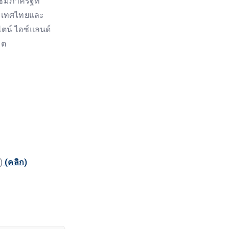
ชมภาครัฐที่
ระเทศไทยและ
ตน์ ไอซ์แลนด์
คต
)
(คลิก)