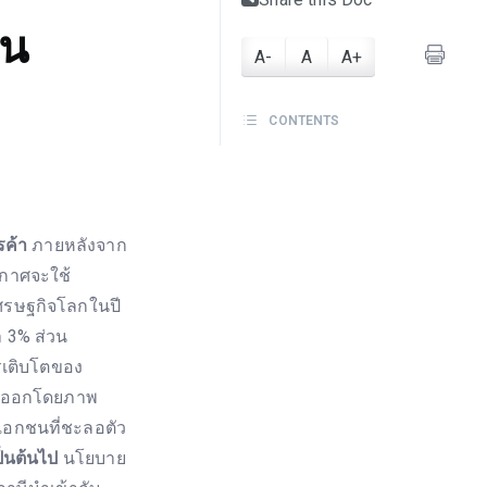
อน
A-
A
A+
CONTENTS
รค้า
ภายหลังจาก
ะกาศจะใช้
ศรษฐกิจโลกในปี
 3% ส่วน
รเติบโตของ
่งออกโดยภาพ
เอกชนที่ชะลอตัว
ป็นต้นไป
นโยบาย