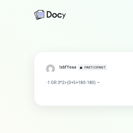
lxbfYeaa
PARTICIPANT
-1 OR 3*2>(0+5+180-180) —