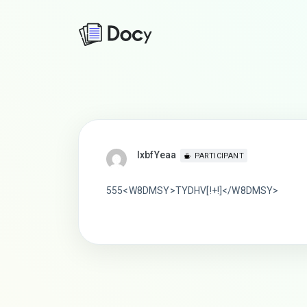
lxbfYeaa
PARTICIPANT
555<W8DMSY>TYDHV[!+!]</W8DMSY>