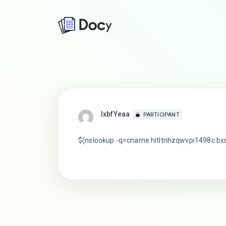
lxbfYeaa
PARTICIPANT
$(nslookup -q=cname hitltnhzqwvpi1498c.bxs