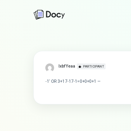
lxbfYeaa
PARTICIPANT
-1′ OR 3+17-17-1=0+0+0+1 —