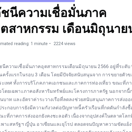
ัชนีความเชื่อมั่นภาค
ุตสาหกรรม เดือนมิถุนาย
imated reading: 1 minute
2224 views
ัชนีความเชื่อมั่นภาคอุตสาหกรรมเดือนมิถุนายน 2566 อยู่ที่ระดับ 9
ึ้นครั้งแรกในรอบ 3 เดือน โดยมีปัจจัยสนับสนุนจาก การขยายตัวข
ระเทศ ทั้งการบริโภคภาคเอกชนและภาคการท่องเที่ยว ขณะที่ภา
ัวโดยเฉพาะภาคอสังหาริมทรัพย์และโครงการภาครัฐ นอกจากนี้
งินบาท และอัตราค่าระวางเรือที่ลดลงช่วยสนับสนุนภาคการส่งออ
ู้ประกอบการยังมีความกังวลต่อปัญหาหนี้ครัวเรือนที่กดดันกำลังซ
ณะที่ภาคการส่งออกยังคงชะลอตัว เนื่องจากอุปสงค์ในตลาดโลกท
ฉพาะสหรัฐฯ ญี่ปุ่น อาเซียนและยุโรป ตลอดจนปัญหาความขัดแย้งท