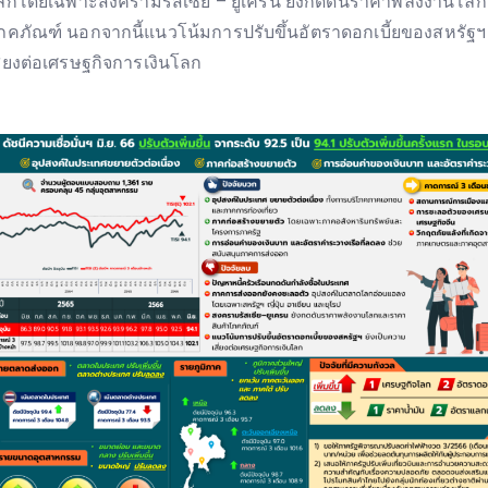
ลกโดยเฉพาะสงครามรัสเซีย – ยูเครน ยังกดดันราคาพลังงานโล
ภคภัณฑ์ นอกจากนี้แนวโน้มการปรับขึ้นอัตราดอกเบี้ยของสหรัฐฯ
สี่ยงต่อเศรษฐกิจการเงินโลก