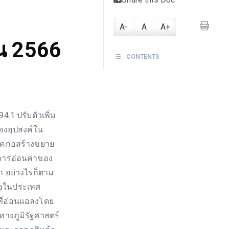
A-
A
A+
น 2566
CONTENTS
4.1 ปรับตัวเพิ่ม
องอุปสงค์ใน
คก่อสร้างขยาย
การอ่อนค่าของ
ก อย่างไรก็ตาม
ื้อในประเทศ
ี่อ่อนแอลงโดย
างภูมิรัฐศาสตร์