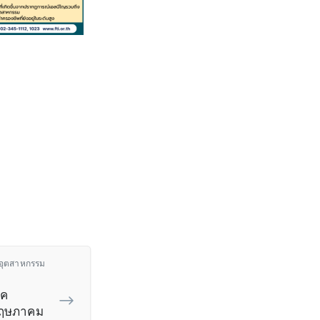
าคอุตสาหกรรม
าค
พฤษภาคม